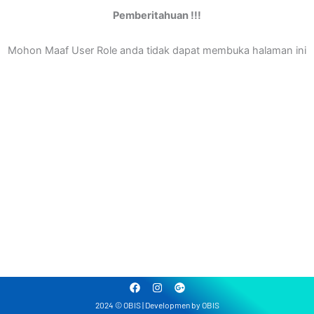
Pemberitahuan !!!
Mohon Maaf User Role anda tidak dapat membuka halaman ini
F
I
G
a
n
o
2024 © OBIS | Developmen by OBIS
c
s
o